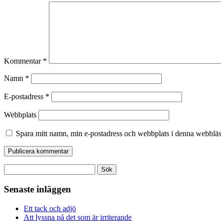
Kommentar
*
Namn
*
E-postadress
*
Webbplats
Spara mitt namn, min e-postadress och webbplats i denna webbläsa
Sök
efter:
Senaste inläggen
Ett tack och adjö
Att lyssna på det som är irriterande