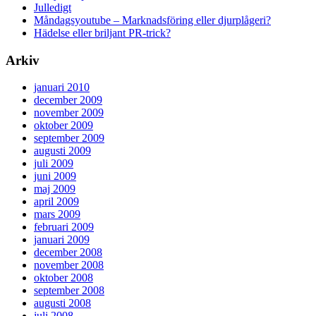
Julledigt
Måndagsyoutube – Marknadsföring eller djurplågeri?
Hädelse eller briljant PR-trick?
Arkiv
januari 2010
december 2009
november 2009
oktober 2009
september 2009
augusti 2009
juli 2009
juni 2009
maj 2009
april 2009
mars 2009
februari 2009
januari 2009
december 2008
november 2008
oktober 2008
september 2008
augusti 2008
juli 2008