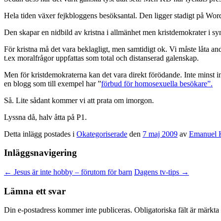
Hela tiden växer fejkbloggens besöksantal. Den ligger stadigt på Wor
Den skapar en nidbild av kristna i allmänhet men kristdemokrater i sy
För kristna må det vara beklagligt, men samtidigt ok. Vi måste låta andr
t.ex moralfrågor uppfattas som total och distanserad galenskap.
Men för kristdemokraterna kan det vara direkt förödande. Inte minst inf
en blogg som till exempel har ”
förbud för homosexuella besökare”.
Så. Lite sådant kommer vi att prata om imorgon.
Lyssna då, halv åtta på P1.
Detta inlägg postades i
Okategoriserade
den
7 maj 2009
av
Emanuel K
Inläggsnavigering
←
Jesus är inte hobby – förutom för barn
Dagens tv-tips
→
Lämna ett svar
Din e-postadress kommer inte publiceras.
Obligatoriska fält är märkta