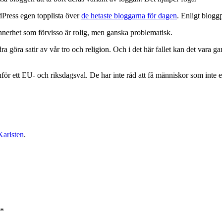
dPress egen topplista över
de hetaste bloggarna för dagen
. Enligt blogg
nnerhet som förvisso är rolig, men ganska problematisk.
a göra satir av vår tro och religion. Och i det här fallet kan det vara g
ör ett EU- och riksdagsval. De har inte råd att få människor som inte ens
arlsten
.
*