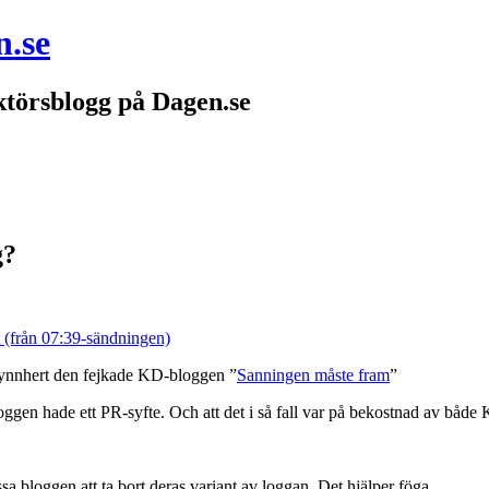
n.se
törsblogg på Dagen.se
g?
 (från 07:39-sändningen)
 synnhert den fejkade KD-bloggen ”
Sanningen måste fram
”
ggen hade ett PR-syfte. Och att det i så fall var på bekostnad av både 
sa bloggen att ta bort deras variant av loggan. Det hjälper föga.