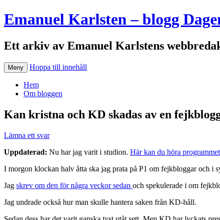
Emanuel Karlsten – blogg Dage
Ett arkiv av Emanuel Karlstens webbredak
Hoppa till innehåll
Meny
Hem
Om bloggen
Kan kristna och KD skadas av en fejkblog
Lämna ett svar
Uppdaterad:
Nu har jag varit i studion.
Här kan du höra programmet
I morgon klockan halv åtta ska jag prata på P1 om fejkbloggar och i
Jag
skrev om den för några veckor sedan
och spekulerade i om fejkblo
Jag undrade också hur man skulle hantera saken från KD-håll.
Sedan dess har det varit ganska tyst utåt sett. Men KD har lyckats pres