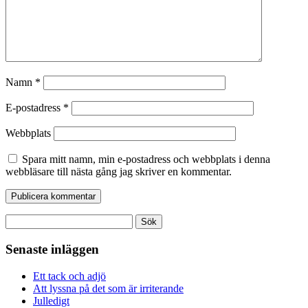
Namn
*
E-postadress
*
Webbplats
Spara mitt namn, min e-postadress och webbplats i denna
webbläsare till nästa gång jag skriver en kommentar.
Sök
efter:
Senaste inläggen
Ett tack och adjö
Att lyssna på det som är irriterande
Julledigt