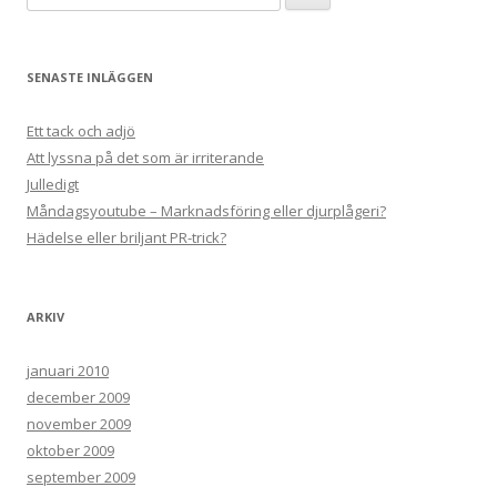
efter:
SENASTE INLÄGGEN
Ett tack och adjö
Att lyssna på det som är irriterande
Julledigt
Måndagsyoutube – Marknadsföring eller djurplågeri?
Hädelse eller briljant PR-trick?
ARKIV
januari 2010
december 2009
november 2009
oktober 2009
september 2009