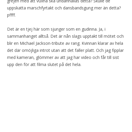
grejen med att vuxna ska undanhållas detta? Skulle de
uppskatta marschfyrtakt och dansbandsgung mer än detta?
pffff.
Det är en tjej här som sjunger som en gudinna. Ja, i
sammanhanget alltså. Det är nån slags upptakt till mötet och
blir en Michael Jackson-tribute av rang. Kvinnan klarar av hela
det där omöjliga introt utan att det faller platt. Och jag fipplar
med kameran, glömmer av att jag har video och får till sist
upp den för att filma slutet på det hela.