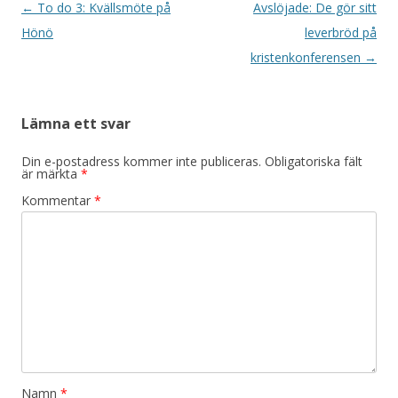
Inläggsnavigering
←
To do 3: Kvällsmöte på
Avslöjade: De gör sitt
Hönö
leverbröd på
kristenkonferensen
→
Lämna ett svar
Din e-postadress kommer inte publiceras.
Obligatoriska fält
är märkta
*
Kommentar
*
Namn
*