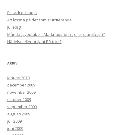
Ett tack och adjö
Att lyssna på det som är irriterande
Julledigt
Måndagsyoutube – Marknadsföring eller djurplågeri?
Hädelse eller briljant PR-trick?
ARKIV
januari 2010
december 2009
november 2009
oktober 2009
september 2009
augusti 2009
juli 2009
juni 2009