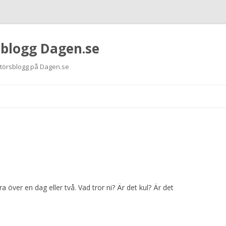
 blogg Dagen.se
ktörsblogg på Dagen.se
Hoppa
till
innehåll
a över en dag eller två. Vad tror ni? Är det kul? Är det