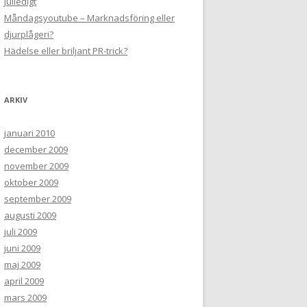
Julledigt
Måndagsyoutube – Marknadsföring eller
djurplågeri?
Hädelse eller briljant PR-trick?
ARKIV
januari 2010
december 2009
november 2009
oktober 2009
september 2009
augusti 2009
juli 2009
juni 2009
maj 2009
april 2009
mars 2009