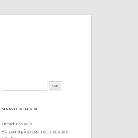
Sök
efter:
SENASTE INLÄGGEN
Ett tack och adjö
Att lyssna på det som är irriterande