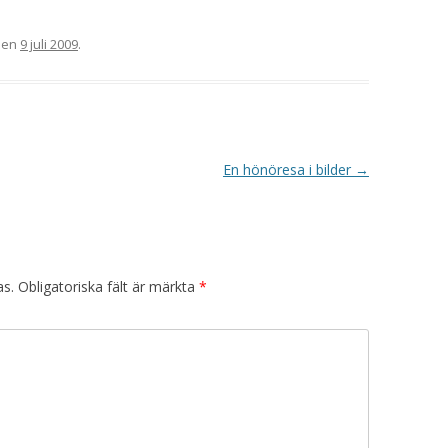
en
9 juli 2009
.
En hönöresa i bilder
→
as.
Obligatoriska fält är märkta
*