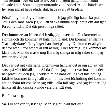
”mysterium”. Att ett kristet liv, om än någon gång i moll, alltid
slutade i dur. Som ett uppmuntrande vittnesbörd. Att de händelser,
liv, som aldrig hade glada slut, hade svårt att ta plats.
Förstå mig rätt. Jag vill inte att du och jag plötsligt bara ska prata om
Jesus och sånt. Men jag vill att vi ska kunna börja prata om
allt
igen.
På ett nytt sätt. Det där personliga sättet.
Det kommer att bli en del bråk, jag inser det
. Det kommer att
storma och du kommer att hata mig ibland. Du kommer att slänga
”satansdyrkare” fler gånger i ansiktet på mig. Du kommer att göra
det för att du tror att det är rätt åt mig. Eller för mig. Jag kommer att
klara det. Men du måste nog låta mig slänga ur mig saker som jag
tycker är viktiga.
Det var det jag ville säga. Egentligen handlar det ju om att jag vill
satsa på vårt förhållande. Så då tänkte jag att det var bra att ha det
här pratet, du och jag. Förklara mina känslor. Jag vet inte om jag
faktiskt kommer ta tag i allt eller hur mycket förändring det kommer
att innebära för oss. Men jag ville i alla fall säga vad jag känner. Jag
tänkte att det kanske kunde vara bra. Ett steg.
Ett första steg.
Så. Du har varit tyst länge. Men säg nu, vad tror du?