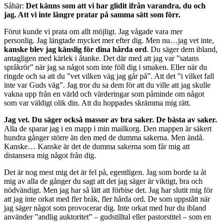
Såhär:
Det känns som att vi har glidit ifrån varandra, du och
jag. Att vi inte längre pratar på samma sätt som förr.
Förut kunde vi prata om allt möjligt. Jag vågade vara mer
personlig. Jag längtade mycket mer efter dig. Men nu…jag vet inte,
kanske blev jag känslig för dina hårda ord
. Du säger dem ibland,
antagligen med kärlek i åtanke. Det där med att jag var ”satans
språkrör” när jag sa något som inte föll dig i smaken. Eller när du
ringde och sa att du ”vet vilken väg jag går på”. Att det ”i vilket fall
inte var Guds väg”. Jag tror du sa dem för att du ville att jag skulle
vakna upp från en värld och värderingar som påminde om något
som var väldigt olik din. Att du hoppades skrämma mig rätt.
Jag vet. Du säger också massor av bra saker. De bästa av saker.
Alla de sparar jag i en mapp i min mailkorg. Den mappen är säkert
hundra gånger större än den med de dumma sakerna. Men ändå.
Kanske… Kanske är det de dumma sakerna som får mig att
distansera mig något från dig.
Det är nog mest mig det är fel på, egentligen. Jag som borde ta åt
mig av alla de gånger du sagt att det jag säger är viktigt, bra och
nödvändigt. Men jag har så lätt att förbise det. Jag har slutit mig för
att jag inte orkat med fler bråk, fler hårda ord. De som uppstått när
jag säger något som provocerar dig. Inte orkat med hur du ibland
använder ”andlig auktoritet” – gudstilltal eller pastorstitel – som en