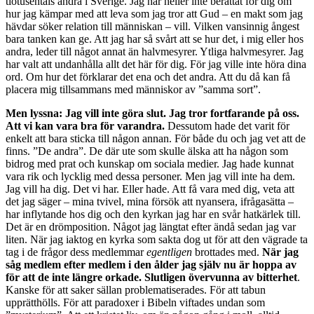
tiotusentals andra i Sverige. Jag har heller inte berättat för dig om
hur jag kämpar med att leva som jag tror att Gud – en makt som jag
hävdar söker relation till människan – vill. Vilken vansinnig ångest
bara tanken kan ge. Att jag har så svårt att se hur det, i mig eller hos
andra, leder till något annat än halvmesyrer. Ytliga halvmesyrer. Jag
har valt att undanhålla allt det här för dig. För jag ville inte höra dina
ord. Om hur det förklarar det ena och det andra. Att du då kan få
placera mig tillsammans med människor av ”samma sort”.
Men lyssna: Jag vill inte göra slut. Jag tror fortfarande på oss.
Att vi kan vara bra för varandra.
Dessutom hade det varit för
enkelt att bara sticka till någon annan. För både du och jag vet att de
finns. ”De andra”. De där ute som skulle älska att ha någon som
bidrog med prat och kunskap om sociala medier. Jag hade kunnat
vara rik och lycklig med dessa personer. Men jag vill inte ha dem.
Jag vill ha dig. Det vi har. Eller hade. Att få vara med dig, veta att
det jag säger – mina tvivel, mina försök att nyansera, ifrågasätta –
har inflytande hos dig och den kyrkan jag har en svår hatkärlek till.
Det är en drömposition. Något jag längtat efter ändå sedan jag var
liten. När jag iaktog en kyrka som sakta dog ut för att den vägrade ta
tag i de frågor dess medlemmar
egentligen
brottades med.
När jag
såg medlem efter medlem i den ålder jag själv nu är hoppa av
för att de inte längre orkade. Slutligen övervunna av bitterhet
.
Kanske för att saker sällan problematiserades. För att tabun
upprätthölls. För att paradoxer i Bibeln viftades undan som