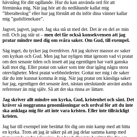
hävstång för ditt ogillande. Hur du kan använda ord för att
förminska mig. När jag hör att du nedlåtande kallat mig
”liberalteolog” eller hur jag förstått att du inför dina vänner kallar
mig ”gudsförnekare”.
Jagvet, jagvet, jagvet. Jag ska stå ut med det. Det är en del av min
roll. Och jag står ut –
men det får också konsekvensen att jag
pratar mindre med dig om svåra saker. Om Gud, till exempel.
Säg inget, du tycker jag överdriver. Att jag skriver massor av saker
om kyrkan och Gud. Men jag har nyligen tittat igenom vad vi pratat
om den senaste tiden och insett att jag egentligen har varit ganska
kall mot dig. Eller pratat om saker som inte drar igång några stora
otrevligheter. Mest pratat webbnörderier. Gottat ner mig i de saker
där du inte kunnat komma åt mig. När jag pratat om känsliga saker
har jag, egentligen det senaste året, nästan uteslutande använt andra
referenser än mig själv. Så att det ska rinna av lättare.
Jag skriver allt mindre om kyrka, Gud, kristenhet och sånt. Det
kräver så noggranna genomläsningar och ordval för att du inte
ska anklaga mig för att inte vara kristen. Eller inte tillräckligt
kristen.
Jag har till exempel inte berättat för dig om min kamp med att hitta
en kyrka. Trots att jag är säker på att jag delar samma kamp med