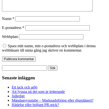
Namn
*
E-postadress
*
Webbplats
Spara mitt namn, min e-postadress och webbplats i denna
webbläsare till nästa gång jag skriver en kommentar.
Sök
efter:
Senaste inläggen
Ett tack och adjö
Att lyssna på det som är irriterande
Julledigt
Måndagsyoutube – Marknadsföring eller djurplågeri?
Hädelse eller briljant PR-trick?