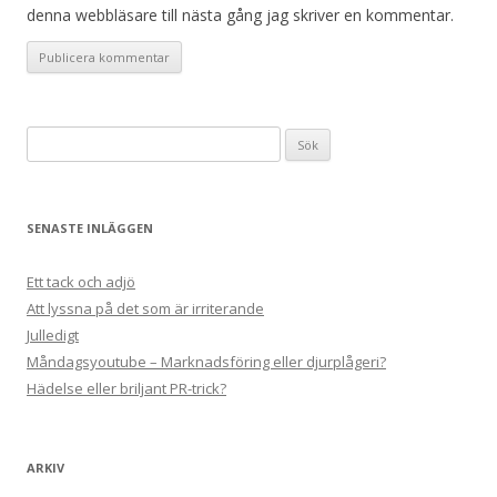
denna webbläsare till nästa gång jag skriver en kommentar.
Sök
efter:
SENASTE INLÄGGEN
Ett tack och adjö
Att lyssna på det som är irriterande
Julledigt
Måndagsyoutube – Marknadsföring eller djurplågeri?
Hädelse eller briljant PR-trick?
ARKIV