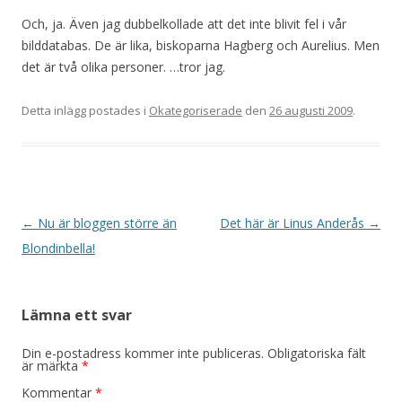
Och, ja. Även jag dubbelkollade att det inte blivit fel i vår
bilddatabas. De är lika, biskoparna Hagberg och Aurelius. Men
det är två olika personer. …tror jag.
Detta inlägg postades i
Okategoriserade
den
26 augusti 2009
.
Inläggsnavigering
←
Nu är bloggen större än
Det här är Linus Anderås
→
Blondinbella!
Lämna ett svar
Din e-postadress kommer inte publiceras.
Obligatoriska fält
är märkta
*
Kommentar
*