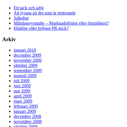
Ett tack och adjö
Att lyssna på det som är irriterande
Julledigt
Måndagsyoutube – Marknadsföring eller djurplågeri?
Hädelse eller briljant PR-trick?
Arkiv
januari 2010
december 2009
november 2009
oktober 2009
september 2009
augusti 2009
juli 2009
juni 2009
maj 2009
april 2009
mars 2009
februari 2009
januari 2009
december 2008
november 2008
oktober 2008