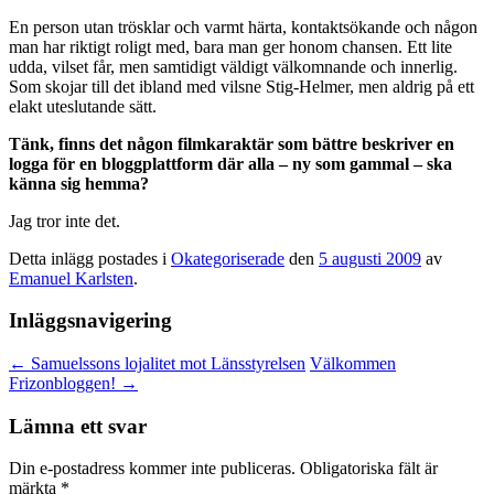
En person utan trösklar och varmt härta, kontaktsökande och någon
man har riktigt roligt med, bara man ger honom chansen. Ett lite
udda, vilset får, men samtidigt väldigt välkomnande och innerlig.
Som skojar till det ibland med vilsne Stig-Helmer, men aldrig på ett
elakt uteslutande sätt.
Tänk, finns det någon filmkaraktär som bättre beskriver en
logga för en bloggplattform där alla – ny som gammal – ska
känna sig hemma?
Jag tror inte det.
Detta inlägg postades i
Okategoriserade
den
5 augusti 2009
av
Emanuel Karlsten
.
Inläggsnavigering
←
Samuelssons lojalitet mot Länsstyrelsen
Välkommen
Frizonbloggen!
→
Lämna ett svar
Din e-postadress kommer inte publiceras.
Obligatoriska fält är
märkta
*