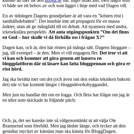
kanske än mer lik den
Blogg.se
har. Inget unikt alls, men något som
vi både ser ett behov av och som ligger i linje med vad Dagen vill.
En av tidningen Dagens grundpelare är att vara en ”kristen röst i
samhällsdebatten”. Det innebär inte att propagera för en massa
åsikter, utan att ge mångfald till en debatt. Att nyansera med andra,
ickesekulära perspektiv.
Att anta utgångspunkten ”Om det finns
en Gud – hur skulle vi då förhålla oss i frågan X?”
Dagen kan, och är, den här rösten på många sätt. Dagens bloggare –
jag, till exempel – är den. Men vi vill engagera fler.
Det tror vi att
vi kan och kommer att göra genom att lansera en
bloggplattform där ni läsare kan fatta bloggpennan och göra er
röst hörd.
Jag ska berätta mer om det (och även om den enkla tekniken bakom
det) när vi har kommit längre i bloggnätverksbyggandet.
Men just nu handlar det om en logga. Och flera har frågat om jag är
en idiot som skickade in följande pitch:
Och, ja, det ser kanske inte så välgenomtänkt ut att välja Ole
Bramserud som
förebild. Men jag tänkte länge, och tycker att den
gestaltar mycket av känslan man ska känna för BloggDagen.