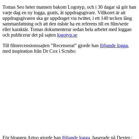
Tomas Seo heter mannen bakom Logotyp, och i 30 dagar så gör han
varje dag en ny logga, gratis, åt uppdragsgivare. Villkoret är att
uppdragsgivaren ska ge uppdraget via twitter, i ett 140 tecken lång
sammanfattning och att den måste ha en referens till en film/serie
eller karaktär. Tomas dokumenterar sedan hela arbetet med loggan
och publicerar det på sajten
logotyp.se
Till filmrecensionssajten ”Recenserat” gjorde han
följande logga
,
med inspiration från Dr Cox i Scrubs:
För bloggen Artoo gjorde han
följande logga
, baserade på Dexter.: