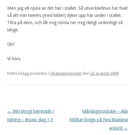
Men jag vill njuta av det här i stället. Så utvecklarlinus har fixat
så att min tweets (med bilder) dyker upp här under i stället.
Titta på dem, och låt mig nörda ner mig riktigt ordentligt så
länge.
Ok?
Vi hörs.
Detta inlägg postades i
Okategoriserade
den
22 augusti 2009
.
Inläggsnavigering
←
Min blogg hamnade i
Måndagsyoutube – Alla
tidning – #sswc dag 1,5
hitlåtar byggs på fyra likadana
ackord
→