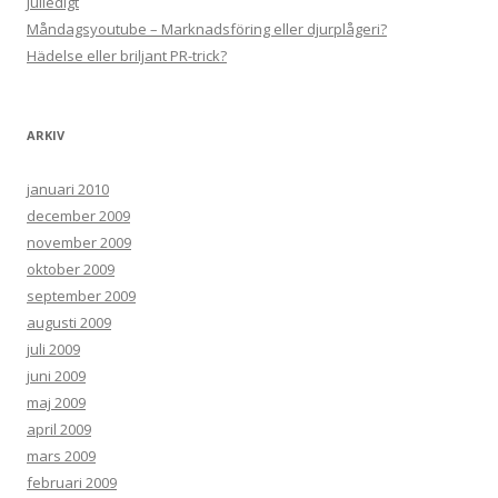
Julledigt
Måndagsyoutube – Marknadsföring eller djurplågeri?
Hädelse eller briljant PR-trick?
ARKIV
januari 2010
december 2009
november 2009
oktober 2009
september 2009
augusti 2009
juli 2009
juni 2009
maj 2009
april 2009
mars 2009
februari 2009