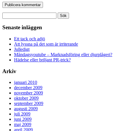
Sök
efter:
Senaste inläggen
Ett tack och adjö
Att lyssna på det som är irriterande
Julledigt
Måndagsyoutube – Marknadsföring eller djurplågeri?
Hädelse eller briljant PR-trick?
Arkiv
januari 2010
december 2009
november 2009
oktober 2009
september 2009
augusti 2009
juli 2009
juni 2009
maj 2009
april 2009