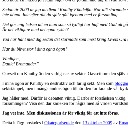
Sedan år 2000 är jag medlem i Knutby Filadelfia. När allt stormade s
inte döma. Inte efter allt du själv gått igenom med er församling.
Det gör mig ledsen att en man som så tydligt har haft med Gud att g
Är det viktigare med det egna ryktet?
Vad har hänt med dig sedan det stormade som mest kring Livets Ord
Har du blivit stor i dina egna ögon?
Vänligen,
Daniel Bromander”
Oavsett om Knutby är den vidrigaste av sekter. Oavsett om den själ
I mina ögon är Knutby en destruktiv och farlig sekt. Men som
blogga
sektstämpel, men i många andras ögon tillhör den fortfarande vår kyrk
Jag håller med. Därför är debatten viktig. Därför är förståelsen viktig.
församlingen? Visa den där kärleken för några med så vriden världsbil
Jag vet inte. Men diskussionen är för viktig för att inte föras.
Detta inlägg postades i
Okategoriserade
den
13 oktober 2009
av
Eman