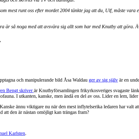
om mest runt oss efter mordet 2004 tänkte jag att du, Ulf, måste vara 
öra är så noga med att avsvära sig allt som har med Knutby att göra. Ä
?
vupptagna och manipulerande bild Åsa Waldau
ger av sig själv
är en unde
ren Bengt skriver
är Knutbyförsamlingen frikyrkosveriges svagaste länk,
ofauna. I utkanten, kanske, men ändå en del av oss. Lider en lem, lide
 Kanske ännu viktigare nu när den mest inflytelserika ledaren har valt att
d att den är nästan omöjligt kan trängas fram?
uel Karlsten
.