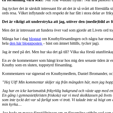
Jag tycker det är särskilt intressant för att det är så svårt att föreställ
ords resa. Vilket inflytande och respekt de har fått i stora delar av 
Det är viktigt att understryka att jag, utöver den (medie)bild av
Men det är intressant att fundera över vad som gjorde att Livets ord to
Många har i dag
bloggat
om Knutbyförsamlingen och några har menat
hela
den här bloggposten
– bäst om ämnet hittills, tycker jag).
Jag är med på det. Men hur ska det gå till? Vilka ska förstå utanförsk
En av de kommentarer som hängt kvar hos mig den senaste tiden är en
Knutby som en sluten, toppstyrd församling.
Kommentaren var signerad en Knutbymedlem, Daniel Bromander, och j
”Hej Ulf! Min kommentar skiljer sig från mängden här, men jag hoppa
Jag har en icke karismatisk frikyrklig bakgrund och växte upp med en r
En gång i gymnasiet(kristen friskola) var vi med skolklassen på livets 
som inte tyckt det var så farligt som vi trott. Vi talade inte så högt o
min kyrka…
Jag hade en massa föreställningar om er församling utifrån vad som sa