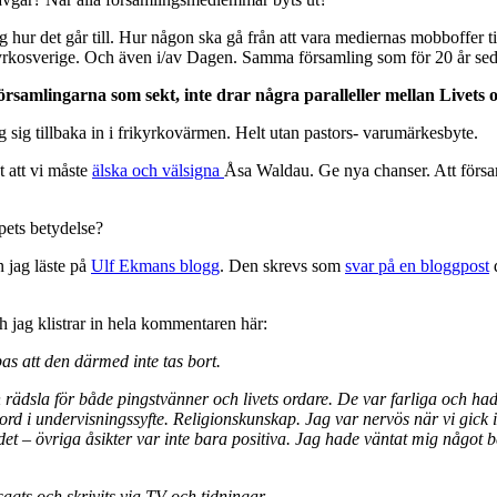
a sig hur det går till. Hur någon ska gå från att vara mediernas mobboffer ti
frikyrkosverige. Och även i/av Dagen. Samma församling som för 20 år seda
 församlingarna som sekt, inte drar några paralleller mellan Livet
g sig tillbaka in i frikyrkovärmen. Helt utan pastors- varumärkesbyte.
 att vi måste
älska och välsigna
Åsa Waldau. Ge nya chanser. Att försam
apets betydelse?
 jag läste på
Ulf Ekmans blogg
. Den skrevs som
svar på en bloggpost
d
ag klistrar in hela kommentaren här:
s att den därmed inte tas bort.
ädsla för både pingstvänner och livets ordare. De var farliga och hade 
ord i undervisningssyfte. Religionskunskap. Jag var nervös när vi gick in
m det – övriga åsikter var inte bara positiva. Jag hade väntat mig något b
gts och skrivits via TV och tidningar.