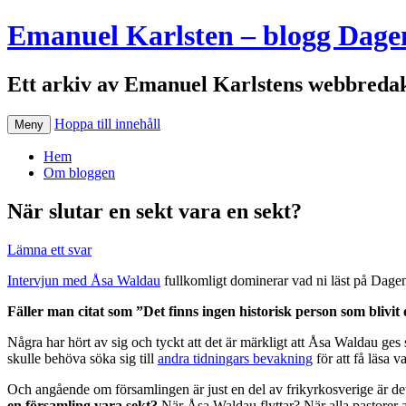
Emanuel Karlsten – blogg Dage
Ett arkiv av Emanuel Karlstens webbredak
Hoppa till innehåll
Meny
Hem
Om bloggen
När slutar en sekt vara en sekt?
Lämna ett svar
Intervjun med Åsa Waldau
fullkomligt dominerar vad ni läst på Dagen.
Fäller man citat som ”Det finns ingen historisk person som blivit 
Några har hört av sig och tyckt att det är märkligt att Åsa Waldau ge
skulle behöva söka sig till
andra tidningars bevakning
för att få läsa 
Och angående om församlingen är just en del av frikyrkosverige är det 
en församling vara sekt?
När Åsa Waldau flyttar? När alla pastorer