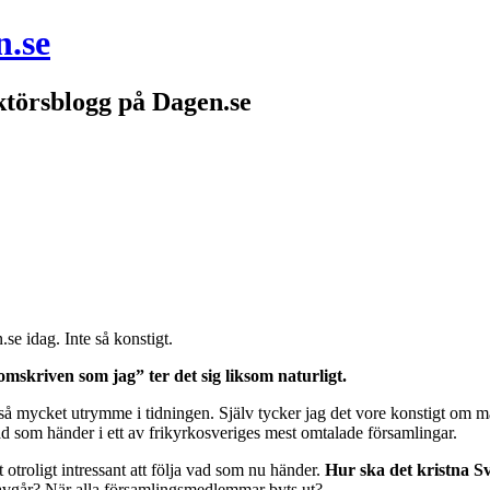
n.se
törsblogg på Dagen.se
se idag. Inte så konstigt.
omskriven som jag” ter det sig liksom naturligt.
s så mycket utrymme i tidningen. Själv tycker jag det vore konstigt om m
vad som händer i ett av frikyrkosveriges mest omtalade församlingar.
otroligt intressant att följa vad som nu händer.
Hur ska det kristna S
 avgår? När alla församlingsmedlemmar byts ut?