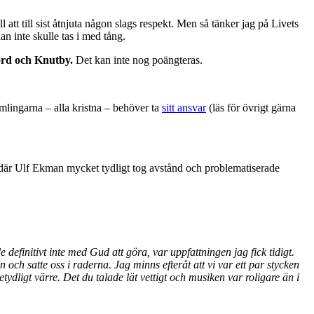
ll att till sist åtnjuta någon slags respekt. Men så tänker jag på Livets
n inte skulle tas i med tång.
s ord och Knutby.
Det kan inte nog poängteras.
lingarna – alla kristna – behöver ta
sitt ansvar
(läs för övrigt gärna
är Ulf Ekman mycket tydligt tog avstånd och problematiserade
definitivt inte med Gud att göra, var uppfattningen jag fick tidigt.
 och satte oss i raderna. Jag minns efteråt att vi var ett par stycken
etydligt värre. Det du talade lät vettigt och musiken var roligare än i