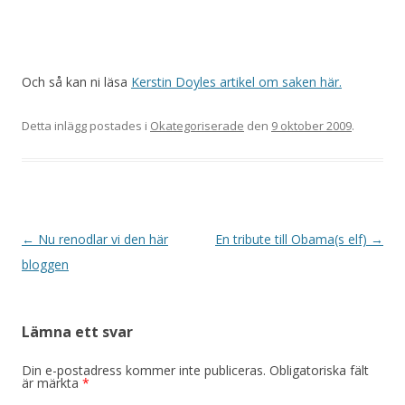
Och så kan ni läsa
Kerstin Doyles artikel om saken här.
Detta inlägg postades i
Okategoriserade
den
9 oktober 2009
.
Inläggsnavigering
←
Nu renodlar vi den här
En tribute till Obama(s elf)
→
bloggen
Lämna ett svar
Din e-postadress kommer inte publiceras.
Obligatoriska fält
är märkta
*