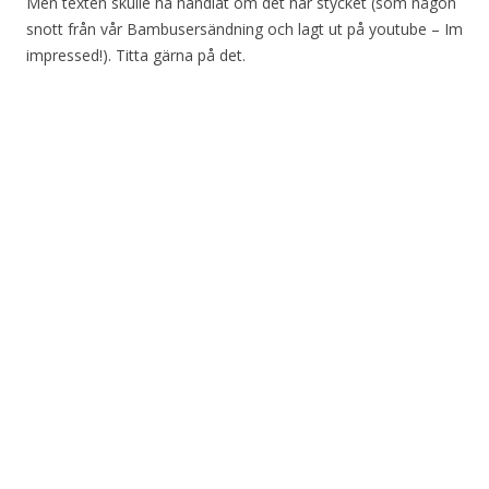
Men texten skulle ha handlat om det här stycket (som någon
snott från vår Bambusersändning och lagt ut på youtube – Im
impressed!). Titta gärna på det.