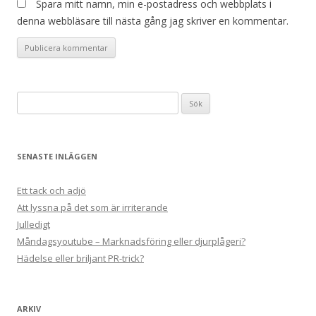
Spara mitt namn, min e-postadress och webbplats i
denna webbläsare till nästa gång jag skriver en kommentar.
Sök
efter:
SENASTE INLÄGGEN
Ett tack och adjö
Att lyssna på det som är irriterande
Julledigt
Måndagsyoutube – Marknadsföring eller djurplågeri?
Hädelse eller briljant PR-trick?
ARKIV