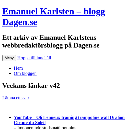
Emanuel Karlsten – blogg
Dagen.se
Ett arkiv av Emanuel Karlstens
webbredaktörsblogg på Dagen.se
Hoppa till innehåll
Meny
Hem
Om bloggen
Veckans länkar v42
Lämna ett svar
YouTube – Oli Lemieux training trampoline wall Dralion
Cirque du Soleil
– Imponerande studsmatthoppning