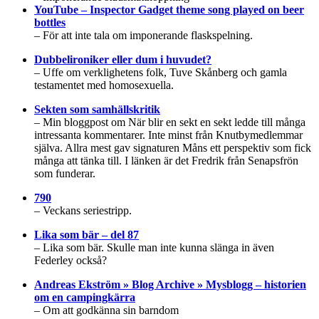
YouTube – Inspector Gadget theme song played on beer
bottles
– För att inte tala om imponerande flaskspelning.
Dubbelironiker eller dum i huvudet?
– Uffe om verklighetens folk, Tuve Skånberg och gamla
testamentet med homosexuella.
Sekten som samhällskritik
– Min bloggpost om När blir en sekt en sekt ledde till många
intressanta kommentarer. Inte minst från Knutbymedlemmar
själva. Allra mest gav signaturen Måns ett perspektiv som fick
många att tänka till. I länken är det Fredrik från Senapsfrön
som funderar.
790
– Veckans seriestripp.
Lika som bär – del 87
– Lika som bär. Skulle man inte kunna slänga in även
Federley också?
Andreas Ekström » Blog Archive » Mysblogg – historien
om en campingkärra
– Om att godkänna sin barndom