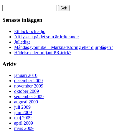
Sök
efter:
Senaste inläggen
Ett tack och adjö
Att lyssna på det som är irriterande
Julledigt
Måndagsyoutube – Marknadsföring eller djurplågeri?
Hädelse eller briljant PR-trick?
Arkiv
januari 2010
december 2009
november 2009
oktober 2009
september 2009
augusti 2009
juli 2009
juni 2009
maj 2009
april 2009
mars 2009