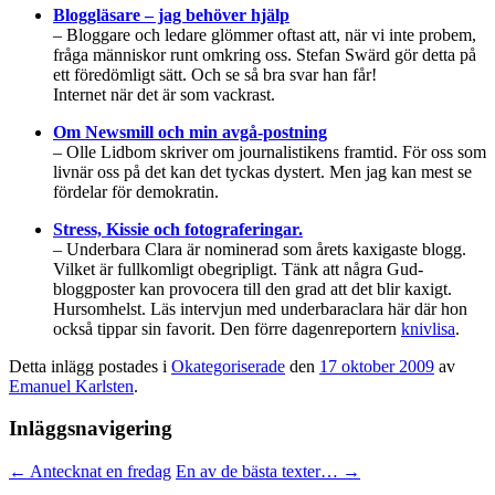
Bloggläsare – jag behöver hjälp
– Bloggare och ledare glömmer oftast att, när vi inte probem,
fråga människor runt omkring oss. Stefan Swärd gör detta på
ett föredömligt sätt. Och se så bra svar han får!
Internet när det är som vackrast.
Om Newsmill och min avgå-postning
– Olle Lidbom skriver om journalistikens framtid. För oss som
livnär oss på det kan det tyckas dystert. Men jag kan mest se
fördelar för demokratin.
Stress, Kissie och fotograferingar.
– Underbara Clara är nominerad som årets kaxigaste blogg.
Vilket är fullkomligt obegripligt. Tänk att några Gud-
bloggposter kan provocera till den grad att det blir kaxigt.
Hursomhelst. Läs intervjun med underbaraclara här där hon
också tippar sin favorit. Den förre dagenreportern
knivlisa
.
Detta inlägg postades i
Okategoriserade
den
17 oktober 2009
av
Emanuel Karlsten
.
Inläggsnavigering
←
Antecknat en fredag
En av de bästa texter…
→