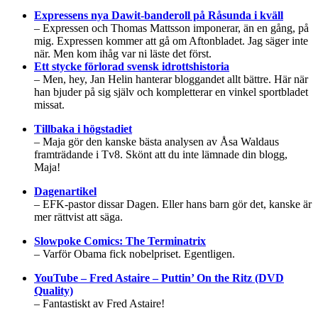
Expressens nya Dawit-banderoll på Råsunda i kväll
– Expressen och Thomas Mattsson imponerar, än en gång, på
mig. Expressen kommer att gå om Aftonbladet. Jag säger inte
när. Men kom ihåg var ni läste det först.
Ett stycke förlorad svensk idrottshistoria
– Men, hey, Jan Helin hanterar bloggandet allt bättre. Här när
han bjuder på sig själv och kompletterar en vinkel sportbladet
missat.
Tillbaka i högstadiet
– Maja gör den kanske bästa analysen av Åsa Waldaus
framträdande i Tv8. Skönt att du inte lämnade din blogg,
Maja!
Dagenartikel
– EFK-pastor dissar Dagen. Eller hans barn gör det, kanske är
mer rättvist att säga.
Slowpoke Comics: The Terminatrix
– Varför Obama fick nobelpriset. Egentligen.
YouTube – Fred Astaire – Puttin’ On the Ritz (DVD
Quality)
– Fantastiskt av Fred Astaire!