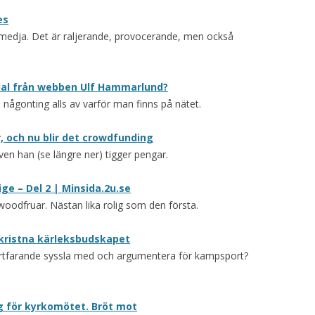
es
medja. Det är raljerande, provocerande, men också
erial från webben Ulf Hammarlund?
å någonting alls av varför man finns på nätet.
r, och nu blir det crowdfunding
en han (se längre ner) tigger pengar.
ge – Del 2 | Minsida.2u.se
woodfruar. Nästan lika rolig som den första.
 kristna kärleksbudskapet
ortfarande syssla med och argumentera för kampsport?
g för kyrkomötet. Bröt mot