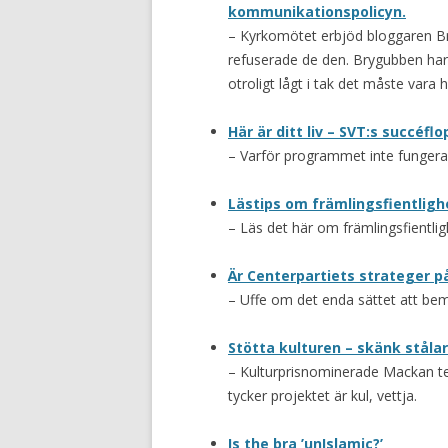
kommunikationspolicyn.
– Kyrkomötet erbjöd bloggaren Bry
refuserade de den. Brygubben har n
otroligt lågt i tak det måste vara
Här är ditt liv – SVT:s succéflo
– Varför programmet inte fungera
Lästips om främlingsfientligh
– Läs det här om främlingsfientlig
Är Centerpartiets strateger 
– Uffe om det enda sättet att bem
Stötta kulturen – skänk stålar 
– Kulturprisnominerade Mackan tes
tycker projektet är kul, vettja.
Is the bra ’unIslamic?’