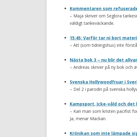
Kommentaren som refuserad
– Maja skriver om Seglora tankes
väldigt tankeväckande.
15:45: Varför tar ni bort mat
– Att (som tidningshus) inte först
Nästa bok 3 – nu blir det allva
– Andreas skriver på ny bok och äv
Svenska Hollywoodfruar i Sveri
– Del 2 i parodin på svenska holly
Kampsport, Icke-våld och det
– Kan man som kristen pacifist f
Ja, menar Mackan.
Krönikan som inte lämpade si