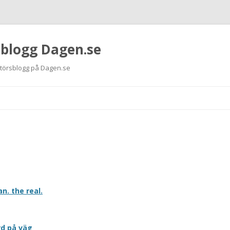
 blogg Dagen.se
ktörsblogg på Dagen.se
Hoppa
till
innehåll
n. the real.
rd på väg