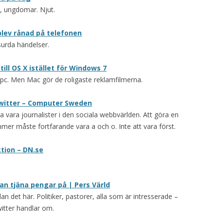
t, ungdomar. Njut.
blev rånad på telefonen
urda händelser.
ill OS X istället för Windows 7
pc. Men Mac gör de roligaste reklamfilmerna.
Twitter – Computer Sweden
ta vara journalister i den sociala webbvärlden. Att göra en
mer måste fortfarande vara a och o. Inte att vara först.
ktion – DN.se
n tjäna pengar på | Pers Värld
dan det här. Politiker, pastorer, alla som är intresserade –
witter handlar om.