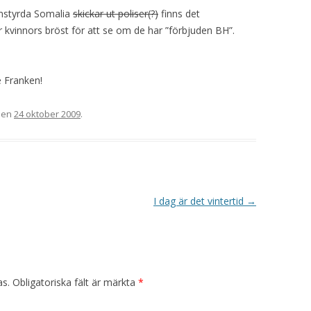
imstyrda Somalia
skickar ut poliser(?)
finns det
 kvinnors bröst för att se om de har ”förbjuden BH”.
 Franken!
en
24 oktober 2009
.
I dag är det vintertid
→
as.
Obligatoriska fält är märkta
*