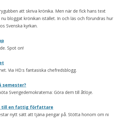
gubben att skriva krönika. Men när de fick hans text
u bloggat krönikan istället. In och läs och förundras hur
 hos Svenska kyrkan.
pp
de. Spot on!
et
het. Via HD:s fantasiska chefredsblogg.
på semester?
öta Sverigedemokraterna: Göra dem till åtlöje.
till en fattig författare
tar nytt sätt att tjäna pengar på. Stötta honom om ni