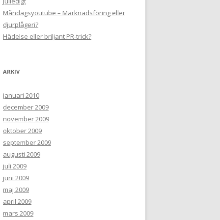
Julledigt
Måndagsyoutube – Marknadsföring eller
djurplågeri?
Hädelse eller briljant PR-trick?
ARKIV
januari 2010
december 2009
november 2009
oktober 2009
september 2009
augusti 2009
juli 2009
juni 2009
maj 2009
april 2009
mars 2009