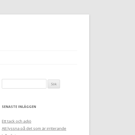
Sök
efter:
SENASTE INLÄGGEN
Ett tack och adjö
Att lyssna på det som är irriterande