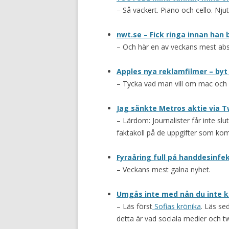
– Så vackert. Piano och cello. Nju
nwt.se – Fick ringa innan han 
– Och här en av veckans mest abs
Apples nya reklamfilmer – byt t
– Tycka vad man vill om mac och 
Jag sänkte Metros aktie via 
– Lärdom: Journalister får inte slu
faktakoll på de uppgifter som kom
Fyraåring full på handdesinfe
– Veckans mest galna nyhet.
Umgås inte med nån du inte ka
– Läs först
Sofias krönika
. Läs se
detta är vad sociala medier och t