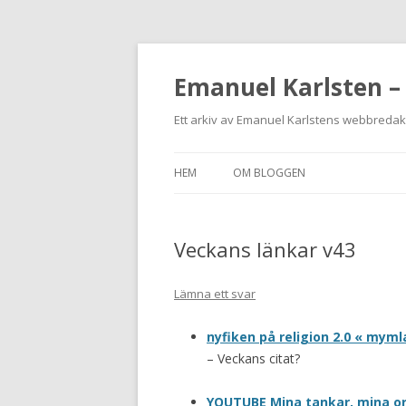
Emanuel Karlsten –
Ett arkiv av Emanuel Karlstens webbreda
HEM
OM BLOGGEN
Veckans länkar v43
Lämna ett svar
nyfiken på religion 2.0 « mymla
– Veckans citat?
YOUTUBE Mina tankar, mina o