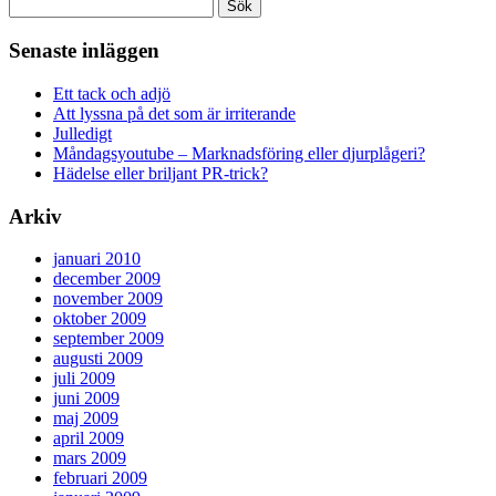
Sök
efter:
Senaste inläggen
Ett tack och adjö
Att lyssna på det som är irriterande
Julledigt
Måndagsyoutube – Marknadsföring eller djurplågeri?
Hädelse eller briljant PR-trick?
Arkiv
januari 2010
december 2009
november 2009
oktober 2009
september 2009
augusti 2009
juli 2009
juni 2009
maj 2009
april 2009
mars 2009
februari 2009