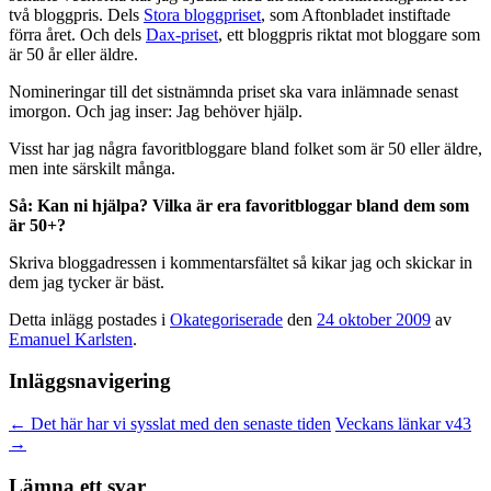
två bloggpris. Dels
Stora bloggpriset
, som Aftonbladet instiftade
förra året. Och dels
Dax-priset
, ett bloggpris riktat mot bloggare som
är 50 år eller äldre.
Nomineringar till det sistnämnda priset ska vara inlämnade senast
imorgon. Och jag inser: Jag behöver hjälp.
Visst har jag några favoritbloggare bland folket som är 50 eller äldre,
men inte särskilt många.
Så: Kan ni hjälpa? Vilka är era favoritbloggar bland dem som
är 50+?
Skriva bloggadressen i kommentarsfältet så kikar jag och skickar in
dem jag tycker är bäst.
Detta inlägg postades i
Okategoriserade
den
24 oktober 2009
av
Emanuel Karlsten
.
Inläggsnavigering
←
Det här har vi sysslat med den senaste tiden
Veckans länkar v43
→
Lämna ett svar