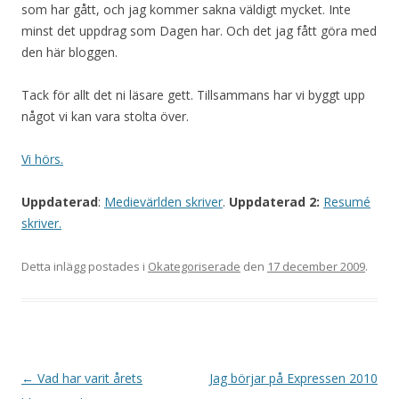
som har gått, och jag kommer sakna väldigt mycket. Inte
minst det uppdrag som Dagen har. Och det jag fått göra med
den här bloggen.
Tack för allt det ni läsare gett. Tillsammans har vi byggt upp
något vi kan vara stolta över.
Vi hörs.
Uppdaterad
:
Medievärlden skriver
.
Uppdaterad 2:
Resumé
skriver.
Detta inlägg postades i
Okategoriserade
den
17 december 2009
.
Inläggsnavigering
←
Vad har varit årets
Jag börjar på Expressen 2010