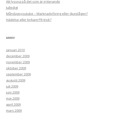
Att lyssna på det som är irriterande
Julledigt
Måndagsyoutube – Marknadsföring eller djurplågeri?
Hädelse eller briljant PR-trick?
ARKIV
januari 2010
december 2009
november 2009
oktober 2009
september 2009
augusti 2009
juli 2009
juni 2009
maj 2009
april 2009
mars 2009