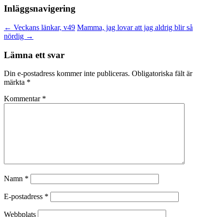
Inläggsnavigering
←
Veckans länkar, v49
Mamma, jag lovar att jag aldrig blir så
nördig
→
Lämna ett svar
Din e-postadress kommer inte publiceras.
Obligatoriska fält är
märkta
*
Kommentar
*
Namn
*
E-postadress
*
Webbplats