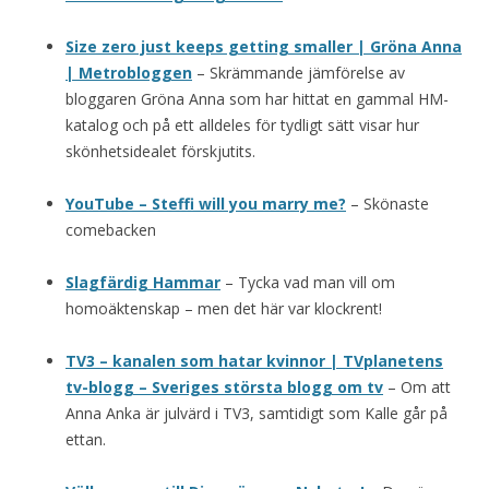
Size zero just keeps getting smaller | Gröna Anna
| Metrobloggen
– Skrämmande jämförelse av
bloggaren Gröna Anna som har hittat en gammal HM-
katalog och på ett alldeles för tydligt sätt visar hur
skönhetsidealet förskjutits.
YouTube – Steffi will you marry me?
– Skönaste
comebacken
Slagfärdig Hammar
– Tycka vad man vill om
homoäktenskap – men det här var klockrent!
TV3 – kanalen som hatar kvinnor | TVplanetens
tv-blogg – Sveriges största blogg om tv
– Om att
Anna Anka är julvärd i TV3, samtidigt som Kalle går på
ettan.