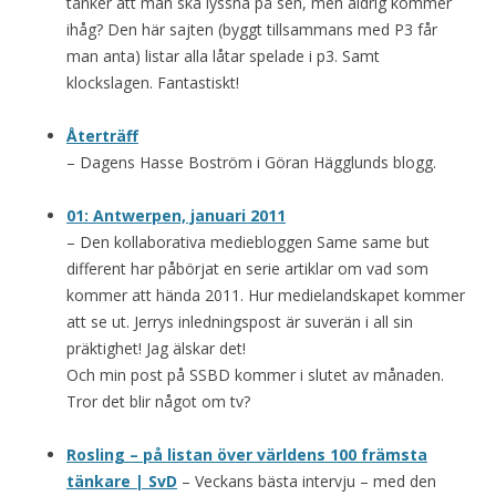
tänker att man ska lyssna på sen, men aldrig kommer
ihåg? Den här sajten (byggt tillsammans med P3 får
man anta) listar alla låtar spelade i p3. Samt
klockslagen. Fantastiskt!
Återträff
– Dagens Hasse Boström i Göran Hägglunds blogg.
01: Antwerpen, januari 2011
– Den kollaborativa mediebloggen Same same but
different har påbörjat en serie artiklar om vad som
kommer att hända 2011. Hur medielandskapet kommer
att se ut. Jerrys inledningspost är suverän i all sin
präktighet! Jag älskar det!
Och min post på SSBD kommer i slutet av månaden.
Tror det blir något om tv?
Rosling – på listan över världens 100 främsta
tänkare | SvD
– Veckans bästa intervju – med den