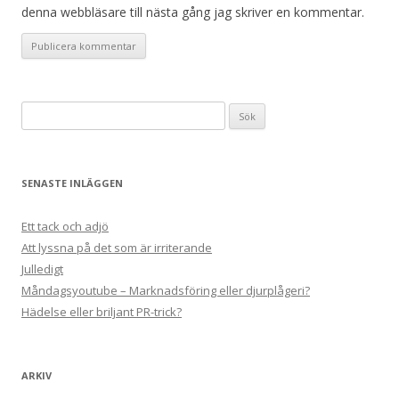
denna webbläsare till nästa gång jag skriver en kommentar.
Sök
efter:
SENASTE INLÄGGEN
Ett tack och adjö
Att lyssna på det som är irriterande
Julledigt
Måndagsyoutube – Marknadsföring eller djurplågeri?
Hädelse eller briljant PR-trick?
ARKIV