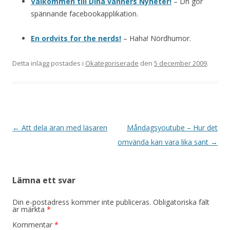
Välkommen till Dina vänners Nyheter!
– Dn gör
spännande facebookapplikation.
En ordvits for the nerds!
– Haha! Nördhumor.
Detta inlägg postades i
Okategoriserade
den
5 december 2009
.
Inläggsnavigering
←
Att dela äran med läsaren
Måndagsyoutube – Hur det
omvända kan vara lika sant
→
Lämna ett svar
Din e-postadress kommer inte publiceras.
Obligatoriska fält
är märkta
*
Kommentar
*