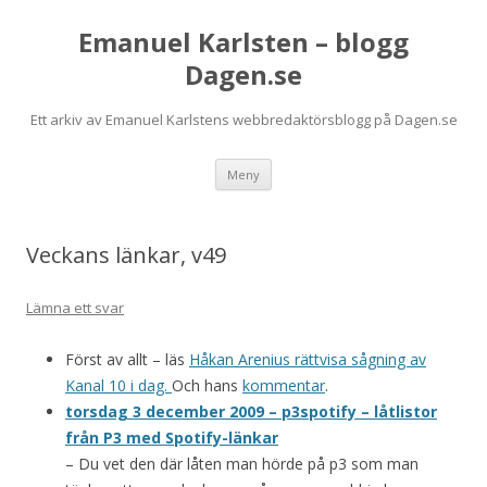
Emanuel Karlsten – blogg
Dagen.se
Ett arkiv av Emanuel Karlstens webbredaktörsblogg på Dagen.se
Hoppa
Meny
till
innehåll
Veckans länkar, v49
Lämna ett svar
Först av allt – läs
Håkan Arenius rättvisa sågning av
Kanal 10 i dag.
Och hans
kommentar
.
torsdag 3 december 2009 – p3spotify – låtlistor
från P3 med Spotify-länkar
– Du vet den där låten man hörde på p3 som man