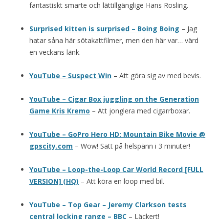
fantastiskt smarte och lättillgänglige Hans Rosling.
Surprised kitten is surprised – Boing Boing
– Jag
hatar såna här sötakattfilmer, men den här var… värd
en veckans länk.
YouTube – Suspect Win
– Att göra sig av med bevis.
YouTube – Cigar Box juggling on the Generation
Game Kris Kremo
– Att jonglera med cigarrboxar.
YouTube – GoPro Hero HD: Mountain Bike Movie @
gpscity.com
– Wow! Satt på helspänn i 3 minuter!
YouTube – Loop-the-Loop Car World Record [FULL
VERSION] (HQ)
– Att köra en loop med bil.
YouTube – Top Gear – Jeremy Clarkson tests
central locking range – BBC
– Läckert!