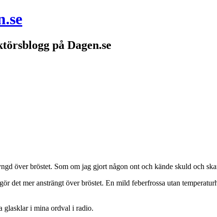
n.se
törsblogg på Dagen.se
 tyngd över bröstet. Som om jag gjort någon ont och kände skuld och sk
gör det mer ansträngt över bröstet. En mild feberfrossa utan temperatu
 glasklar i mina ordval i radio.