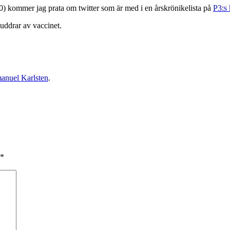
) kommer jag prata om twitter som är med i en årskrönikelista på
P3:s 
sluddrar av vaccinet.
anuel Karlsten
.
*