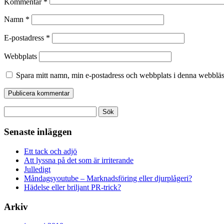
Kommentar
*
Namn
*
E-postadress
*
Webbplats
Spara mitt namn, min e-postadress och webbplats i denna webbläsa
Sök
efter:
Senaste inläggen
Ett tack och adjö
Att lyssna på det som är irriterande
Julledigt
Måndagsyoutube – Marknadsföring eller djurplågeri?
Hädelse eller briljant PR-trick?
Arkiv