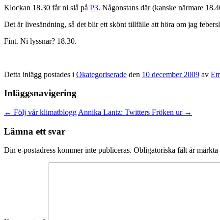
Klockan 18.30 får ni slå på
P3
. Någonstans där (kanske närmare 18.40
Det är livesändning, så det blir ett skönt tillfälle att höra om jag feber
Fint. Ni lyssnar? 18.30.
Detta inlägg postades i
Okategoriserade
den
10 december 2009
av
Em
Inläggsnavigering
←
Följ vår klimatblogg
Annika Lantz: Twitters Fröken ur
→
Lämna ett svar
Din e-postadress kommer inte publiceras.
Obligatoriska fält är märkta