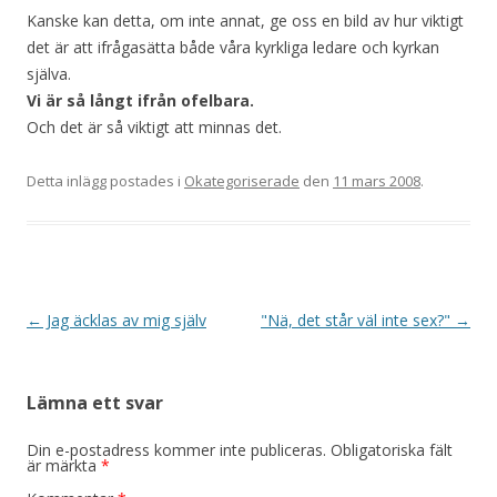
Kanske kan detta, om inte annat, ge oss en bild av hur viktigt
det är att ifrågasätta både våra kyrkliga ledare och kyrkan
själva.
Vi är så långt ifrån ofelbara.
Och det är så viktigt att minnas det.
Detta inlägg postades i
Okategoriserade
den
11 mars 2008
.
Inläggsnavigering
←
Jag äcklas av mig själv
"Nä, det står väl inte sex?"
→
Lämna ett svar
Din e-postadress kommer inte publiceras.
Obligatoriska fält
är märkta
*