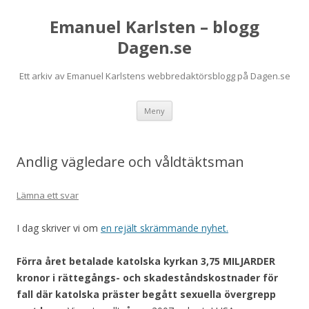
Emanuel Karlsten – blogg
Dagen.se
Ett arkiv av Emanuel Karlstens webbredaktörsblogg på Dagen.se
Hoppa
Meny
till
innehåll
Andlig vägledare och våldtäktsman
Lämna ett svar
I dag skriver vi om
en rejält skrämmande nyhet.
Förra året betalade katolska kyrkan 3,75 MILJARDER
kronor i rättegångs- och skadeståndskostnader för
fall där katolska präster begått sexuella övergrepp