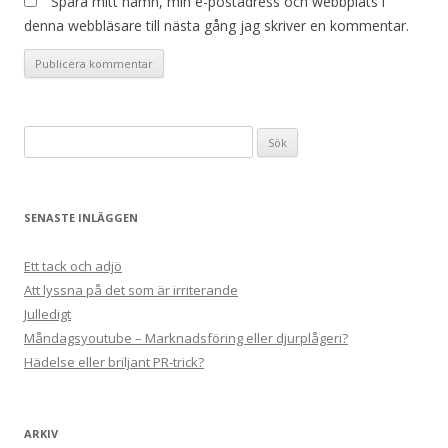
Spara mitt namn, min e-postadress och webbplats i
denna webbläsare till nästa gång jag skriver en kommentar.
Sök
efter:
SENASTE INLÄGGEN
Ett tack och adjö
Att lyssna på det som är irriterande
Julledigt
Måndagsyoutube – Marknadsföring eller djurplågeri?
Hädelse eller briljant PR-trick?
ARKIV