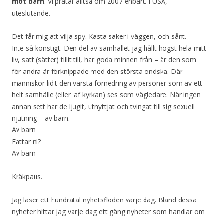
mot barn
. Vi pratar alltså om 2007 enbart. I USA,
uteslutande.
Det får mig att vilja spy. Kasta saker i väggen, och sånt.
Inte så konstigt. Den del av samhället jag hållt högst hela mitt
liv, satt (sätter) tillit till, har goda minnen från – är den som
för andra är förknippade med den största ondska. Där
människor lidit den värsta förnedring av personer som av ett
helt samhälle (eller iaf kyrkan) ses som vägledare. När ingen
annan sett har de ljugit, utnyttjat och tvingat till sig sexuell
njutning – av barn.
Av barn.
Fattar ni?
Av barn.
Kräkpaus.
Jag läser ett hundratal nyhetsflöden varje dag. Bland dessa
nyheter hittar jag varje dag ett gäng nyheter som handlar om