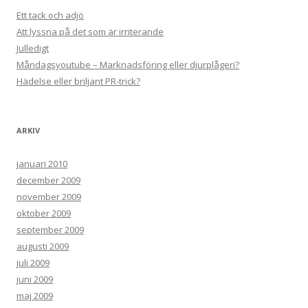
Ett tack och adjö
Att lyssna på det som är irriterande
Julledigt
Måndagsyoutube – Marknadsföring eller djurplågeri?
Hädelse eller briljant PR-trick?
ARKIV
januari 2010
december 2009
november 2009
oktober 2009
september 2009
augusti 2009
juli 2009
juni 2009
maj 2009