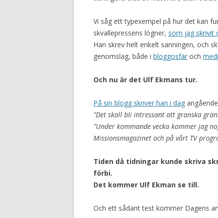
Vi såg ett typexempel på hur det kan fu
skvallepressens lögner,
som jag skrivit 
Han skrev helt enkelt sanningen, och sk
genomslag, både i
bloggosfär
och
med
Och nu är det Ulf Ekmans tur.
På sin blogg skriver han i dag
angåend
”Det skall bli intressant att granska gra
”Under kommande vecka kommer jag nog 
Missionsmagazinet och på vårt TV progr
Tiden då tidningar kunde skriva s
förbi.
Det kommer Ulf Ekman se till.
Och ett sådant test kommer Dagens artik