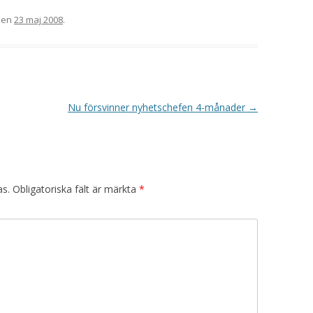
en
23 maj 2008
.
Nu försvinner nyhetschefen 4-månader
→
as.
Obligatoriska fält är märkta
*