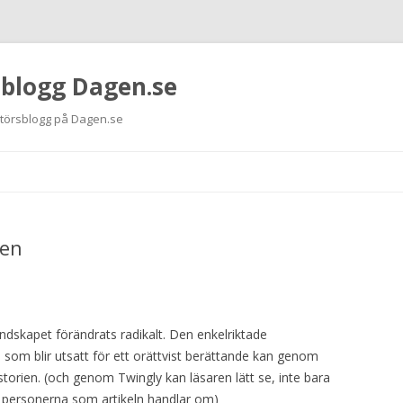
 blogg Dagen.se
ktörsblogg på Dagen.se
Hoppa
till
innehåll
gen
ndskapet förändrats radikalt. Den enkelriktade
om blir utsatt för ett orättvist berättande kan genom
storien. (och genom Twingly kan läsaren lätt se, inte bara
så personerna som artikeln handlar om)