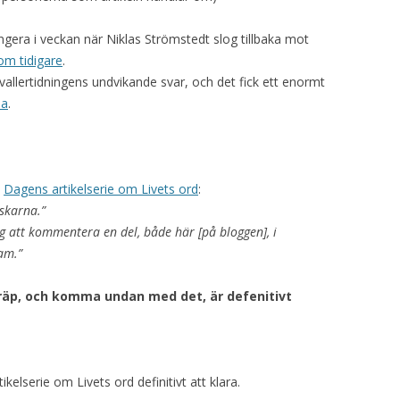
ngera i veckan när Niklas Strömstedt slog tillbaka mot
om tidigare
.
vallertidningens undvikande svar, och det fick ett enormt
ia
.
e
Dagens artikelserie om Livets ord
:
nskarna.”
att kommentera en del, både här [på bloggen], i
am.”
kräp, och komma undan med det, är defenitivt
elserie om Livets ord definitivt att klara.