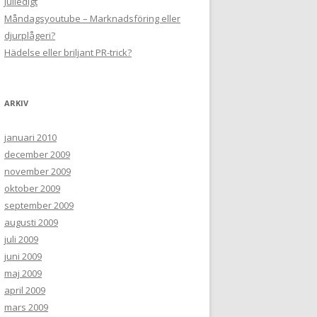
Julledigt
Måndagsyoutube – Marknadsföring eller
djurplågeri?
Hädelse eller briljant PR-trick?
ARKIV
januari 2010
december 2009
november 2009
oktober 2009
september 2009
augusti 2009
juli 2009
juni 2009
maj 2009
april 2009
mars 2009