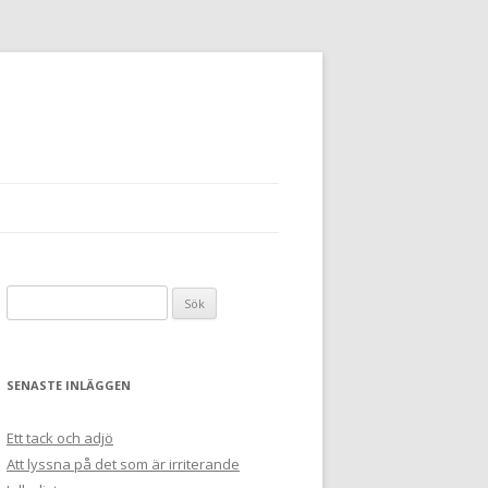
Sök
efter:
SENASTE INLÄGGEN
Ett tack och adjö
Att lyssna på det som är irriterande