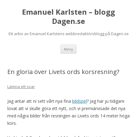
Emanuel Karlsten – blogg
Dagen.se
Ett arkiv av Emanuel Karlstens webbredaktörsblogg på Dagen.se
Hoppa
Meny
till
innehåll
En gloria över Livets ords korsresning?
Lämna ett svar
Jag antar att ni sett vårt nya fina
bildspel
? Jag har ju tidigare
lovat att vi skulle göra ett nytt, och vi premiärvisade det nya
med några bilder från resningen av Livets ords 14 meter höga
kors.