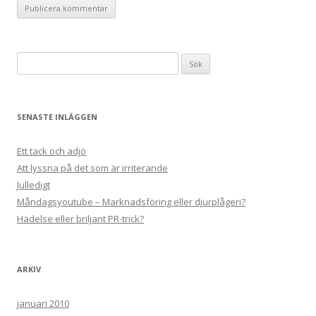
Sök
efter:
SENASTE INLÄGGEN
Ett tack och adjö
Att lyssna på det som är irriterande
Julledigt
Måndagsyoutube – Marknadsföring eller djurplågeri?
Hädelse eller briljant PR-trick?
ARKIV
januari 2010