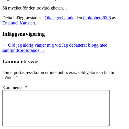
Så mycket för den trovärdigheten…
Detta inlägg postades i
Okategoriserade
den
8 oktober 2008
av
Emanuel Karlsten
.
Inläggsnavigering
←
Ord jag aldrig vänjer mig vid
Jag debatterar blogg med
samfundsordförande
→
Lämna ett svar
Din e-postadress kommer inte publiceras.
Obligatoriska fält är
märkta
*
Kommentar
*