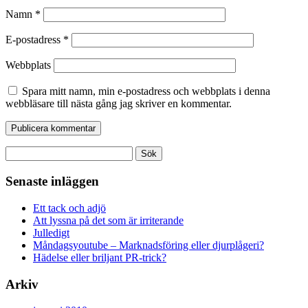
Namn
*
E-postadress
*
Webbplats
Spara mitt namn, min e-postadress och webbplats i denna
webbläsare till nästa gång jag skriver en kommentar.
Sök
efter:
Senaste inläggen
Ett tack och adjö
Att lyssna på det som är irriterande
Julledigt
Måndagsyoutube – Marknadsföring eller djurplågeri?
Hädelse eller briljant PR-trick?
Arkiv