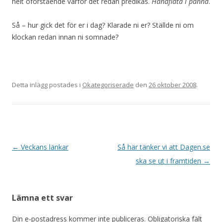
helt oförstående varför det redan predikas.
Handflata i panna
.
Så – hur gick det för er i dag? Klarade ni er? Ställde ni om
klockan redan innan ni somnade?
Detta inlägg postades i
Okategoriserade
den
26 oktober 2008
.
Inläggsnavigering
←
Veckans länkar
Så här tänker vi att Dagen.se
ska se ut i framtiden
→
Lämna ett svar
Din e-postadress kommer inte publiceras.
Obligatoriska fält