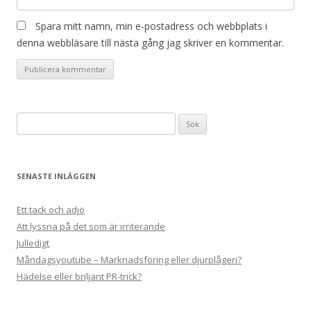
Spara mitt namn, min e-postadress och webbplats i
denna webbläsare till nästa gång jag skriver en kommentar.
Sök
efter:
SENASTE INLÄGGEN
Ett tack och adjö
Att lyssna på det som är irriterande
Julledigt
Måndagsyoutube – Marknadsföring eller djurplågeri?
Hädelse eller briljant PR-trick?