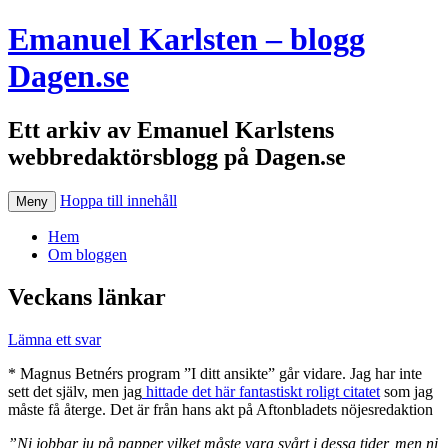
Emanuel Karlsten – blogg
Dagen.se
Ett arkiv av Emanuel Karlstens
webbredaktörsblogg på Dagen.se
Hoppa till innehåll
Meny
Hem
Om bloggen
Veckans länkar
Lämna ett svar
* Magnus Betnérs program ”I ditt ansikte” går vidare. Jag har inte
sett det själv, men jag
hittade det här fantastiskt roligt citatet
som jag
måste få återge. Det är från hans akt på Aftonbladets nöjesredaktion
”Ni jobbar ju på papper vilket måste vara svårt i dessa tider, men ni