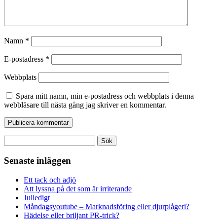
Namn
*
E-postadress
*
Webbplats
Spara mitt namn, min e-postadress och webbplats i denna
webbläsare till nästa gång jag skriver en kommentar.
Sök
efter:
Senaste inläggen
Ett tack och adjö
Att lyssna på det som är irriterande
Julledigt
Måndagsyoutube – Marknadsföring eller djurplågeri?
Hädelse eller briljant PR-trick?