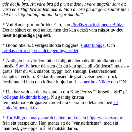
gör det ju bra. Att vara bra på print måste ju vara ungefär som att
vara en riktigt bra sadelmakare. Man är bra på att göra sadlar men
det är riktigt jobbigt att alla börjar åka bil”
* Vad Runar gör nuförtiden? Jo, han
föreläser och signerar Biblar
.
Det är säkert en god tanke, men det kan också vara
något av det
mest högmodiga jag sett
.
* Blondinbella, Sveriges största bloggare,
slutar blogga
. Och
fotolasse tror sig veta det egentliga skälet
.
* Äntligen har världen fått ett fullgott alternativ till piratkopierad
musik.
Spotify
heter tjänsten där du kan spela all världens(!) musik –
gratis. När du vill, snabbt, tryggt, och smidigt. Betalversionen
släpptes i veckan. Reklamfinansierade gratisversionen är dock
fortfarande i beta och kräver inbjudan.
Läs mer hos Nikke
och
DN
.
* Det har varit en del tyckanden om Kate Perrys ”I kissed a girl” på
kollegan Jaktlunds blogg
. Nu ger sig kristna
feminist/modebloggaren Underbara Clara in i debatten med
ett
tänkvärt perspektiv
.
*
Tor Billgren analyserar debatten om kristen höger/vänster-retorik
från sitt perspektiv. Han menar att de ”vänsterkristna”, med sitt
manifest, gav öppet mål åt motståndarna.