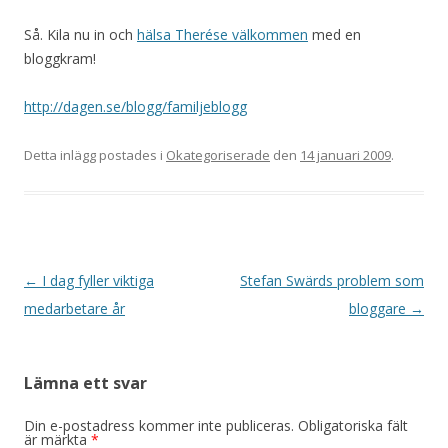
Så. Kila nu in och
hälsa Therése välkommen
med en
bloggkram!
http://dagen.se/blogg/familjeblogg
Detta inlägg postades i
Okategoriserade
den
14 januari 2009
.
Inläggsnavigering
←
I dag fyller viktiga
Stefan Swärds problem som
medarbetare år
bloggare
→
Lämna ett svar
Din e-postadress kommer inte publiceras.
Obligatoriska fält
är märkta
*