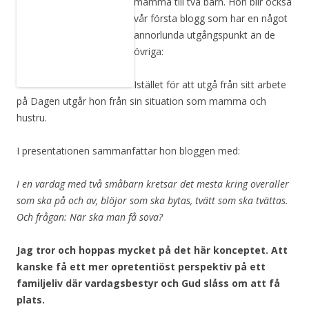
mamma till två barn. Hon blir också
vår första blogg som har en något
annorlunda utgångspunkt än de
övriga:
Istället för att utgå från sitt arbete
på Dagen utgår hon från sin situation som mamma och
hustru.
I presentationen sammanfattar hon bloggen med:
I en vardag med två småbarn kretsar det mesta kring overaller
som ska på och av, blöjor som ska bytas, tvätt som ska tvättas.
Och frågan: När ska man få sova?
Jag tror och hoppas mycket på det här konceptet. Att
kanske få ett mer opretentiöst perspektiv på ett
familjeliv där vardagsbestyr och Gud slåss om att få
plats.