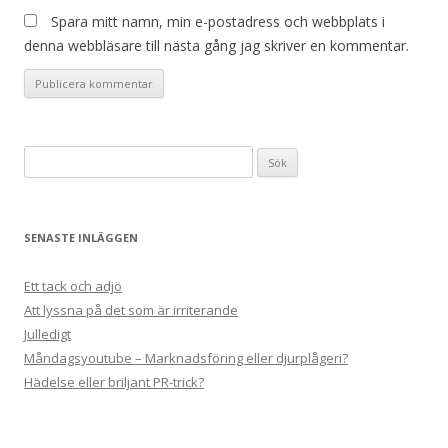
Spara mitt namn, min e-postadress och webbplats i
denna webbläsare till nästa gång jag skriver en kommentar.
Sök
efter:
SENASTE INLÄGGEN
Ett tack och adjö
Att lyssna på det som är irriterande
Julledigt
Måndagsyoutube – Marknadsföring eller djurplågeri?
Hädelse eller briljant PR-trick?