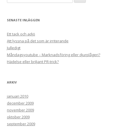
efter:
SENASTE INLÄGGEN
Ett tack och adjö
Att lyssna på det som är irriterande
Julledigt
Måndagsyoutube – Marknadsföring eller djurplågeri?
Hädelse eller briljant PR-trick?
ARKIV
januari 2010
december 2009
november 2009
oktober 2009
september 2009