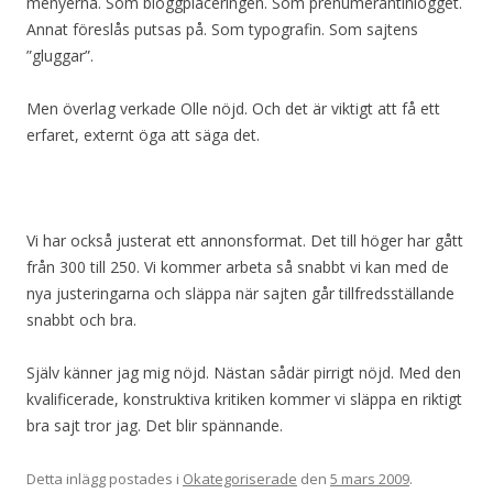
menyerna. Som bloggplaceringen. Som prenumerantinlogget.
Annat föreslås putsas på. Som typografin. Som sajtens
”gluggar”.
Men överlag verkade Olle nöjd. Och det är viktigt att få ett
erfaret, externt öga att säga det.
Vi har också justerat ett annonsformat. Det till höger har gått
från 300 till 250. Vi kommer arbeta så snabbt vi kan med de
nya justeringarna och släppa när sajten går tillfredsställande
snabbt och bra.
Själv känner jag mig nöjd. Nästan sådär pirrigt nöjd. Med den
kvalificerade, konstruktiva kritiken kommer vi släppa en riktigt
bra sajt tror jag. Det blir spännande.
Detta inlägg postades i
Okategoriserade
den
5 mars 2009
.