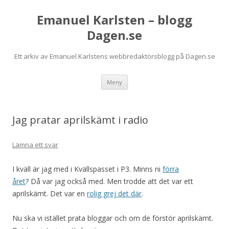
Emanuel Karlsten – blogg
Dagen.se
Ett arkiv av Emanuel Karlstens webbredaktörsblogg på Dagen.se
Hoppa
Meny
till
innehåll
Jag pratar aprilskämt i radio
Lämna ett svar
I kväll är jag med i Kvällspasset i P3. Minns ni
förra
året
? Då var jag också med. Men trodde att det var ett
aprilskämt. Det var en
rolig grej det där
.
Nu ska vi istället prata bloggar och om de förstör aprilskämt.