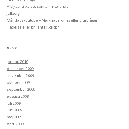
Att lyssna på det som är irriterande
Julledigt
Måndagsyoutube – Marknadsföring eller djurplågeri?
Hädelse eller briljant PR-trick?
ARKIV
januari 2010
december 2009
november 2009
oktober 2009
september 2009
augusti 2009
juli 2009
juni 2009
maj 2009
april 2009