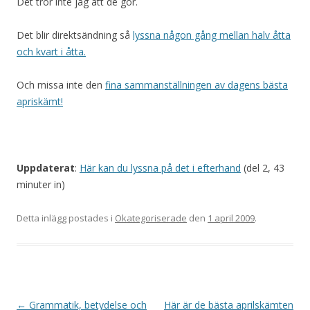
Det tror inte jag att de gör.
Det blir direktsändning så
lyssna någon gång mellan halv åtta
och kvart i åtta.
Och missa inte den
fina sammanställningen av dagens bästa
apriskämt!
Uppdaterat
:
Här kan du lyssna på det i efterhand
(del 2, 43
minuter in)
Detta inlägg postades i
Okategoriserade
den
1 april 2009
.
Inläggsnavigering
←
Grammatik, betydelse och
Här är de bästa aprilskämten