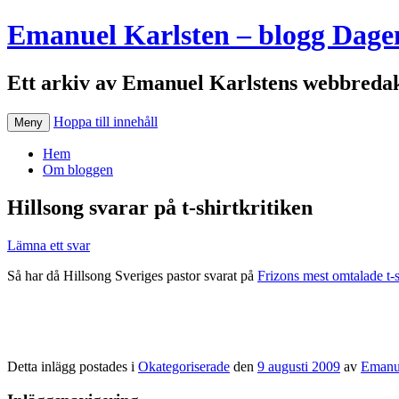
Emanuel Karlsten – blogg Dage
Ett arkiv av Emanuel Karlstens webbredak
Hoppa till innehåll
Meny
Hem
Om bloggen
Hillsong svarar på t-shirtkritiken
Lämna ett svar
Så har då Hillsong Sveriges pastor svarat på
Frizons mest omtalade t-s
Detta inlägg postades i
Okategoriserade
den
9 augusti 2009
av
Emanue