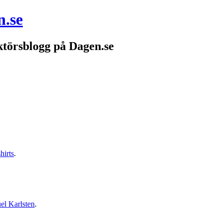
n.se
törsblogg på Dagen.se
hirts
.
l Karlsten
.