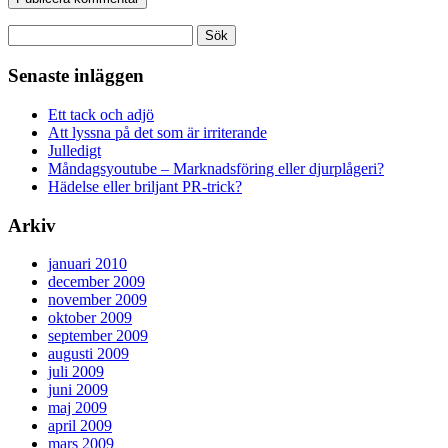
Sök
efter:
Senaste inläggen
Ett tack och adjö
Att lyssna på det som är irriterande
Julledigt
Måndagsyoutube – Marknadsföring eller djurplågeri?
Hädelse eller briljant PR-trick?
Arkiv
januari 2010
december 2009
november 2009
oktober 2009
september 2009
augusti 2009
juli 2009
juni 2009
maj 2009
april 2009
mars 2009