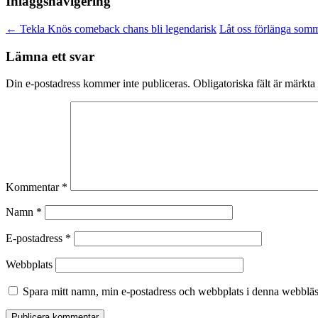
Inläggsnavigering
←
Tekla Knös comeback chans bli legendarisk
Låt oss förlänga som
Lämna ett svar
Din e-postadress kommer inte publiceras.
Obligatoriska fält är märkta
Kommentar
*
Namn
*
E-postadress
*
Webbplats
Spara mitt namn, min e-postadress och webbplats i denna webbläsa